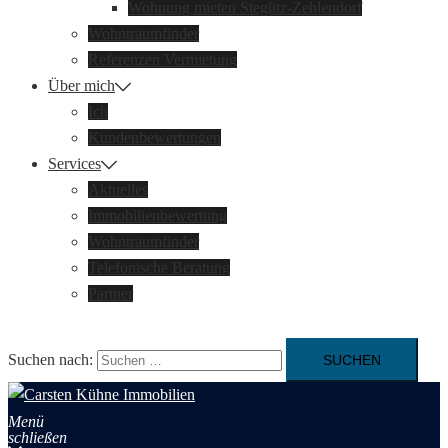
Wohnung mieten Steglitz-Zehlendorf
Wohntraumfinder
Referenzen Vermietung
Über mich
Ich
Kundenbewertungen
Services
Aktuelles
Immobilien­bewertung
Wohntraumfinder
Telefonische Beratung
Partner
Suchen nach:
Menü
schließen