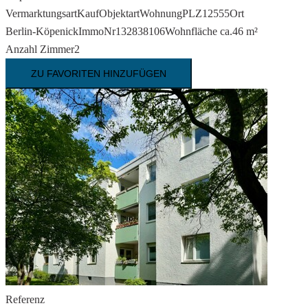
Vermarktungsart
Kauf
Objektart
Wohnung
PLZ
12555
Ort
Berlin-Köpenick
ImmoNr
132838106
Wohnfläche ca.
46 m²
Anzahl Zimmer
2
ZU FAVORITEN HINZUFÜGEN
Referenz