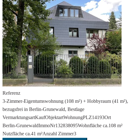
Referenz
3-Zimmer-Eigentumswohnung (108 m²) + Hobbyraum (41 m²),
bezugsfrei in Berlin-Grunewald, Bestlage
Vermarktungsart
Kauf
Objektart
Wohnung
PLZ
14193
Ort
Berlin-Grunewald
ImmoNr
132838095
Wohnfläche ca.
108 m²
Nutzfläche ca.
41 m²
Anzahl Zimmer
3