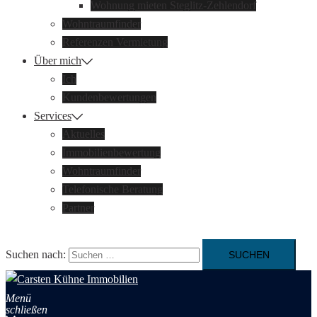
Wohnung mieten Steglitz-Zehlendorf
Wohntraumfinder
Referenzen Vermietung
Über mich
Ich
Kundenbewertungen
Services
Aktuelles
Immobilien­bewertung
Wohntraumfinder
Telefonische Beratung
Partner
Suchen nach:
Menü
schließen