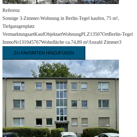
Referenz
Sonnige 3-Zimmer-Wohnung in Berlin-Tegel kaufen, 75 m²,
Tiefgaragenplatz
Vermarktungsart
Kauf
Objektart
Wohnung
PLZ
13507
Ort
Berlin-Tegel
ImmoNr
131945767
Wohnfläche ca.
74,89 m²
Anzahl Zimmer
3
ZU FAVORITEN HINZUFÜGEN