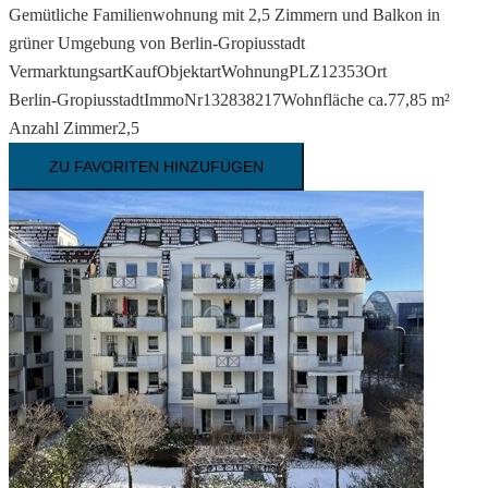
Gemütliche Familienwohnung mit 2,5 Zimmern und Balkon in
grüner Umgebung von Berlin-Gropiusstadt
Vermarktungsart
Kauf
Objektart
Wohnung
PLZ
12353
Ort
Berlin-Gropiusstadt
ImmoNr
132838217
Wohnfläche ca.
77,85 m²
Anzahl Zimmer
2,5
ZU FAVORITEN HINZUFÜGEN