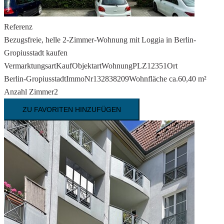
Referenz
Bezugsfreie, helle 2-Zimmer-Wohnung mit Loggia in Berlin-
Gropiusstadt kaufen
Vermarktungsart
Kauf
Objektart
Wohnung
PLZ
12351
Ort
Berlin-Gropiusstadt
ImmoNr
132838209
Wohnfläche ca.
60,40 m²
Anzahl Zimmer
2
ZU FAVORITEN HINZUFÜGEN