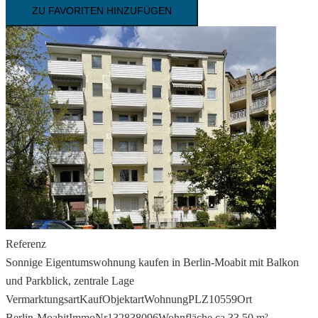
ZU FAVORITEN HINZUFÜGEN
Referenz
Sonnige Eigentumswohnung kaufen in Berlin-Moabit mit Balkon
und Parkblick, zentrale Lage
Vermarktungsart
Kauf
Objektart
Wohnung
PLZ
10559
Ort
Berlin-Moabit
ImmoNr
132838096
Wohnfläche ca.
33,50 m²